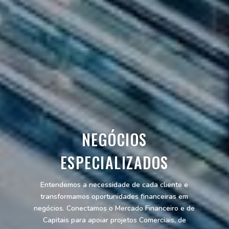
NEGÓCIOS
ESPECIALIZADOS
Entendemos a necessidade de cada cliente e
transformamos oportunidades financeiras em
negócios. Conectamos o Mercado Financeiro e de
Capitais para apoiar projetos Comerciais, de