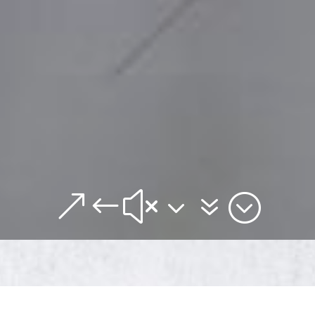
&#x37;